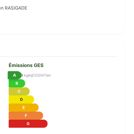
tien RASIGADE
Émissions GES
A
4
kgéqCO2/m²/an
B
C
D
E
F
G