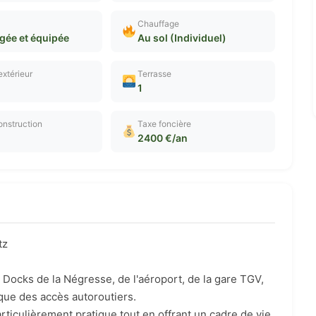
Chauffage
ée et équipée
Au sol (Individuel)
extérieur
Terrasse
1
nstruction
Taxe foncière
2400 €/an
tz
 Docks de la Négresse, de l'aéroport, de la gare TGV,
que des accès autoroutiers.
ticulièrement pratique tout en offrant un cadre de vie