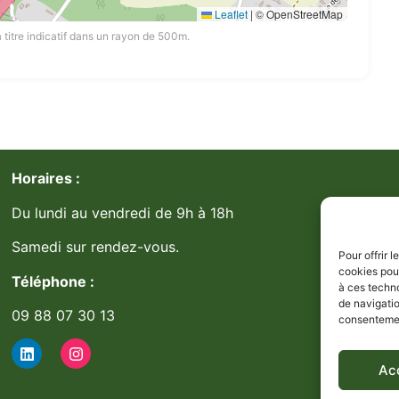
Leaflet
|
© OpenStreetMap
 titre indicatif dans un rayon de 500m.
Horaires :
Du lundi au vendredi de 9h à 18h
Samedi sur rendez-vous.
Pour offrir 
cookies pour
Téléphone :
à ces techn
de navigatio
09 88 07 30 13
consentement
Ac