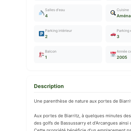
Salles d'eau
Cuisine
4
Aménag
Parking intérieur
Parking 
2
3
Balcon
Année co
1
2005
Description
Une parenthèse de nature aux portes de Biarri
Aux portes de Biarritz, à quelques minutes des
des golfs de Bassussarry et d'Arcangues ainsi 
Cette propriété bénéficie d'un emplacement par