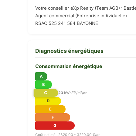
Votre conseiller eXp Realty (Team AGB) : Bas
Agent commercial (Entreprise individuelle)
RSAC 525 241 584 BAYONNE
Diagnostics énergétiques
Consommation énergétique
A
B
C
123
kWhEP/m²/an
D
E
F
G
Coût estimé : 2320.00 - 3220.00 €/an